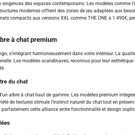
aux exigences des espaces contemporains. Les modèles comme l’
tructures modernes offrent des zones de jeu adaptées aux besoin
ormats compacts aux versions XXL comme THE ONE à 1 490€, perm
rbre à chat premium
sign, s’intégrant harmonieusement dans votre intérieur. La qual
ionnelle. Les modèles scandinaves, reconnus pour leur esthétique
té.
être du chat
d’un arbre à chat haut de gamme. Les modèles premium intègrent 
ariété de textures stimule l’instinct naturel du chat tout en pré
t parfaitement cette alliance entre fonctionnalité et design sophi
lées