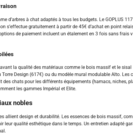
vraison
me d’arbres à chat adaptés à tous les budgets. Le GOPLUS 117 
aison s’effectue gratuitement à partir de 45€ d’achat en point re
tions de paiement incluent un étalement en 3 fois sans frais via
oilées
avant la qualité des matériaux comme le bois massif et le sisal p
du Torre Design (617€) ou du modèle mural modulable Alto. Les cr
l’attrait des chats pour les différents équipements (hamacs, niches
tamment les gammes Impérial et Elite.
riaux nobles
 allient design et durabilité. Les essences de bois massif, com
nir leur qualité esthétique dans le temps. Un entretien adapté ga
al.