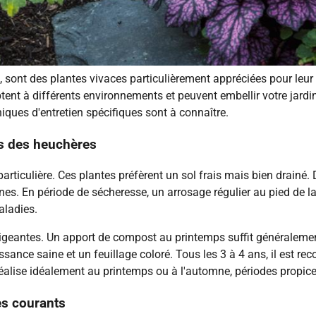
sont des plantes vivaces particulièrement appréciées pour leur f
ent à différents environnements et peuvent embellir votre jardin 
iques d'entretien spécifiques sont à connaître.
ns des heuchères
ticulière. Ces plantes préfèrent un sol frais mais bien drainé. 
ines. En période de sécheresse, un arrosage régulier au pied de la
aladies.
xigeantes. Un apport de compost au printemps suffit généralement 
ssance saine et un feuillage coloré. Tous les 3 à 4 ans, il est r
 réalise idéalement au printemps ou à l'automne, périodes propic
es courants