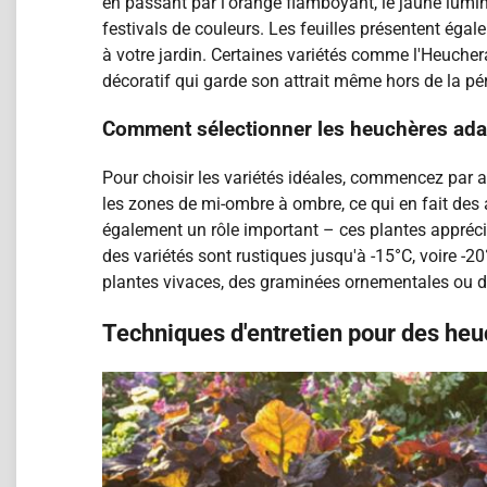
en passant par l'orange flamboyant, le jaune lumi
festivals de couleurs. Les feuilles présentent ég
à votre jardin. Certaines variétés comme l'Heucher
décoratif qui garde son attrait même hors de la pér
Comment sélectionner les heuchères adap
Pour choisir les variétés idéales, commencez par an
les zones de mi-ombre à ombre, ce qui en fait des 
également un rôle important – ces plantes apprécien
des variétés sont rustiques jusqu'à -15°C, voire -2
plantes vivaces, des graminées ornementales ou de
Techniques d'entretien pour des he