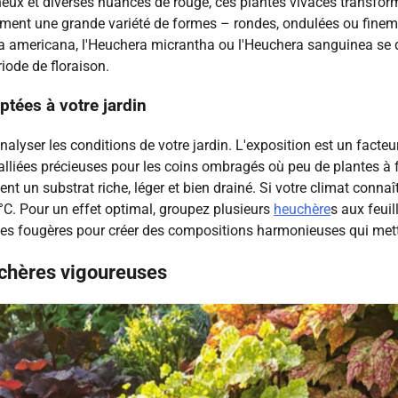
neux et diverses nuances de rouge, ces plantes vivaces transfo
alement une grande variété de formes – rondes, ondulées ou fin
a americana, l'Heuchera micrantha ou l'Heuchera sanguinea se di
iode de floraison.
tées à votre jardin
alyser les conditions de votre jardin. L'exposition est un facteu
alliées précieuses pour les coins ombragés où peu de plantes à f
t un substrat riche, léger et bien drainé. Si votre climat connaît
0°C. Pour un effet optimal, groupez plusieurs
heuchère
s aux feui
s fougères pour créer des compositions harmonieuses qui metten
uchères vigoureuses