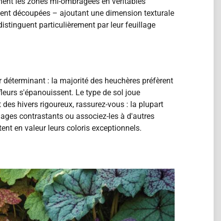
rment les zones mi-ombragées en véritables
ement découpées – ajoutant une dimension texturale
stinguent particulièrement par leur feuillage
r déterminant : la majorité des heuchères préfèrent
leurs s'épanouissent. Le type de sol joue
 des hivers rigoureux, rassurez-vous : la plupart
llages contrastants ou associez-les à d'autres
t en valeur leurs coloris exceptionnels.